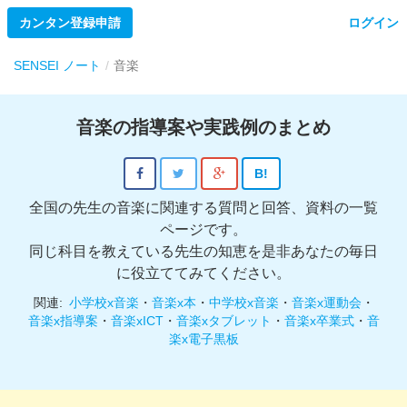
カンタン登録申請
ログイン
SENSEI ノート
音楽
音楽の指導案や実践例のまとめ
B!
全国の先生の音楽に関連する質問と回答、資料の一覧
ページです。
同じ科目を教えている先生の知恵を是非あなたの毎日
に役立ててみてください。
関連:
小学校x音楽
・
音楽x本
・
中学校x音楽
・
音楽x運動会
・
音楽x指導案
・
音楽xICT
・
音楽xタブレット
・
音楽x卒業式
・
音
楽x電子黒板