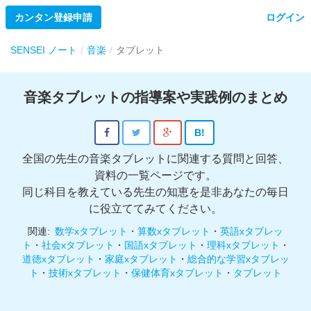
カンタン登録申請
ログイン
SENSEI ノート
音楽
タブレット
音楽タブレットの指導案や実践例のまとめ
B!
全国の先生の音楽タブレットに関連する質問と回答、
資料の一覧ページです。
同じ科目を教えている先生の知恵を是非あなたの毎日
に役立ててみてください。
関連:
数学xタブレット
・
算数xタブレット
・
英語xタブレッ
ト
・
社会xタブレット
・
国語xタブレット
・
理科xタブレット
・
道徳xタブレット
・
家庭xタブレット
・
総合的な学習xタブレッ
ト
・
技術xタブレット
・
保健体育xタブレット
・
タブレット