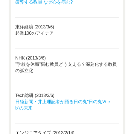
疲弊する教員 なぜ心を病む?
東洋経済 (2013/3/6)
起業100のアイデア
NHK (2013/3/6)
"学校を休職"悩む教員どう支える？深刻化する教員
の孤立化
Tech総研 (2013/3/6)
日経新聞・井上理記者が語る日の丸"日の丸Ｗｅ
b"の未来
エンジニアタイプ (2013/2/14)