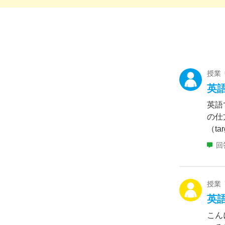
授業
英
英語
の仕
（ta
回
授業
英
こん