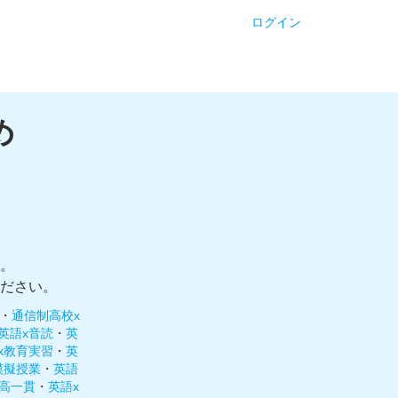
ログイン
め
。
ださい。
・
通信制高校x
英語x音読
・
英
x教育実習
・
英
模擬授業
・
英語
中高一貫
・
英語x