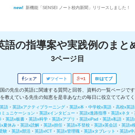
new!
新機能「SENSEI ノート校内新聞」リリースしました！
英語の指導案や実践例のまと
3ページ目
シェア
ツイート
+1
B!
はてブ
国の先生の英語に関連する質問と回答、資料の一覧ページです
を教えている先生の知恵を是非あなたの毎日に役立ててみてく
x英語
・
英語xアクティブラーニング
・
英語x本
・
中学校x英語
・
高校x英語
コミュニケーション
・
英語xインタビュー
・
英語x進路指導
・
英語xネタ
・
師
・
英語x板書
・
英語x科学
・
英語xアプリ
・
英語xiPad
・
英語x私語
・
英語
語x夏休み
・
英語x読解
・
英語x担任
・
英語x不登校
・
英語x英会話
・
英語x
受験
・
英語x部活
・
英語xICT
・
英語x管理職
・
英語xタブレット
・
英語x