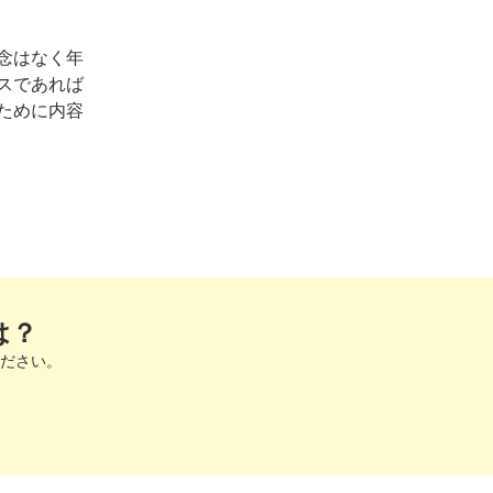
念はなく年
スであれば
ために内容
は？
ださい。