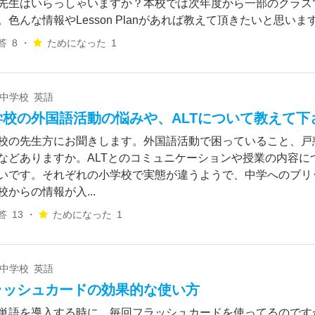
先生はいらっしゃいますか？本校では次年度から一部のクラス
。色んな情報やLesson Planがあれば教えて頂きたいと思いま
答
8 ・
ためになった
1
 中学校 英語
学校の外国語活動の悩みや、ALTについて教えて下
校の先生方にお聞きします。外国語活動で困っていること、戸
などありますか。ALTとのコミュニケーションや授業の内容に
いです。それぞれの小学校で実態が違うようで、中学へのブリ
校からの情報が入...
答
13 ・
ためになった
1
 中学校 英語
ラッシュカードの効果的な使い方
単語を導入する時に、毎回フラッシュカードを使ってるのです