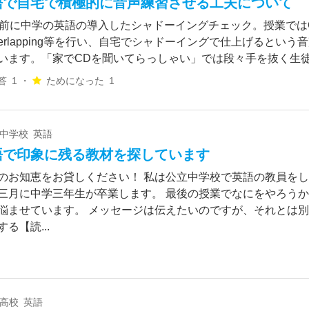
語で自宅で積極的に音声練習させる工夫について
年前に中学の英語の導入したシャドーイングチェック。授業ではChor
Overlapping等を行い、自宅でシャドーイングで仕上げるという
います。「家でCDを聞いてらっしゃい」では段々手を抜く生徒が
答
1 ・
ためになった
1
 中学校 英語
語で印象に残る教材を探しています
のお知恵をお貸しください！ 私は公立中学校で英語の教員を
三月に中学三年生が卒業します。 最後の授業でなにをやろう
悩ませています。 メッセージは伝えたいのですが、それとは
る【読...
 高校 英語