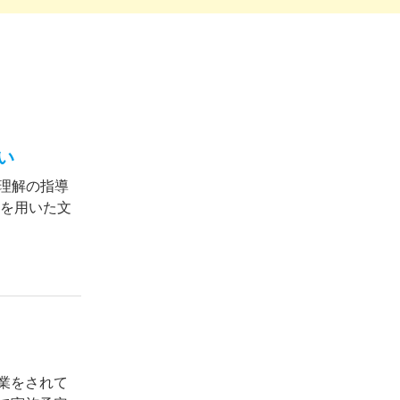
い
容理解の指導
目を用いた文
業をされて