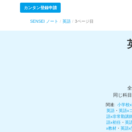
カンタン登録申請
SENSEI ノート
英語
3ページ目
全
同じ科目
関連:
小学校
英語
・
英語x
語x非常勤講
語x初任
・
英
x教材
・
英語x