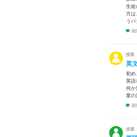
生徒
方は
うパ
回
授業
英
初め
英語
何か
業の流
回
授業