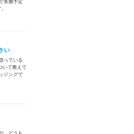
で実施予定
す。
さい
惑っている
ついて教えて
ッジングで
が、どうも