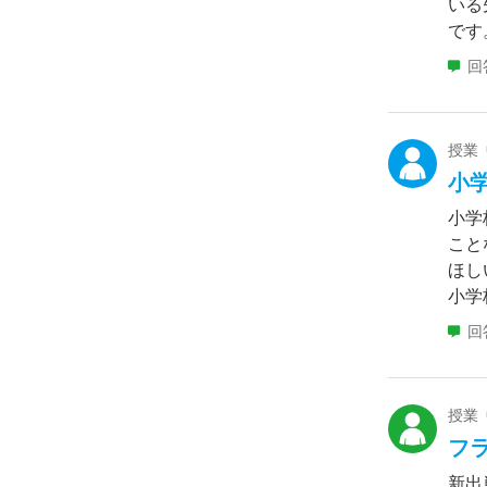
いる
です
回
授業
小
小学
こと
ほし
小学
回
授業
フ
新出