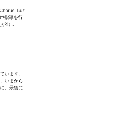
us, Buz
音声指導を行
出...
しています。
か、いまから
別に、最後に