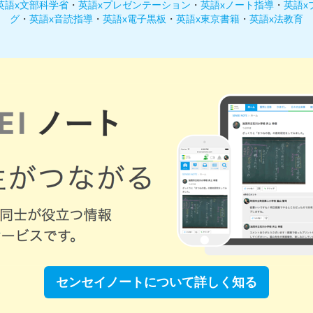
英語x文部科学省
・
英語xプレゼンテーション
・
英語xノート指導
・
英語x
グ
・
英語x音読指導
・
英語x電子黒板
・
英語x東京書籍
・
英語x法教育
センセイノートについて
詳しく知る