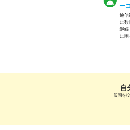
一
通信
に数
継続
に困
自
質問を投