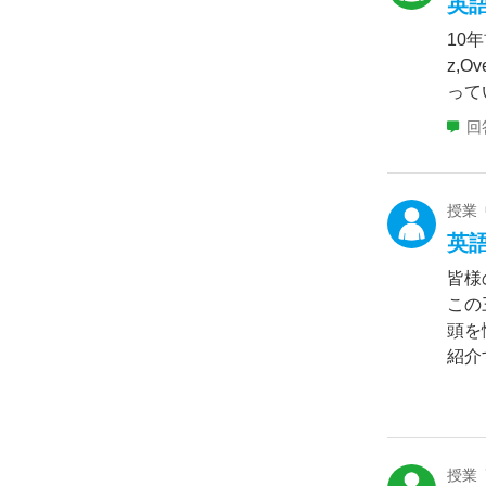
英
10
z,
って
回
授業
英
皆様
この
頭を
紹介す
授業