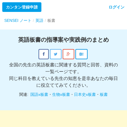
カンタン登録申請
ログイン
SENSEI ノート
英語
板書
英語板書の指導案や実践例のまとめ
B!
全国の先生の英語板書に関連する質問と回答、資料の
一覧ページです。
同じ科目を教えている先生の知恵を是非あなたの毎日
に役立ててみてください。
関連:
国語x板書
・
生物x板書
・
日本史x板書
・
板書