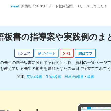
new!
新機能「SENSEI ノート校内新聞」リリースしました！
語板書の指導案や実践例のま
シェア
ツイート
+1
B!
はてブ
の先生の国語板書に関連する質問と回答、資料の一覧ページで
を教えている先生の知恵を是非あなたの毎日に役立ててみてく
関連:
英語x板書
・
生物x板書
・
日本史x板書
・
板書