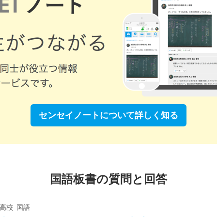
センセイノートについて
詳しく知る
国語板書の質問と回答
 高校 国語