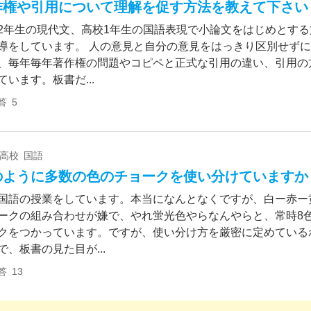
作権や引用について理解を促す方法を教えて下さい
2年生の現代文、高校1年生の国語表現で小論文をはじめとする
導をしています。 人の意見と自分の意見をはっきり区別せず
、毎年毎年著作権の問題やコピペと正式な引用の違い、引用の
ています。板書だ...
答
5
 高校 国語
のように多数の色のチョークを使い分けていますか
国語の授業をしています。本当になんとなくですが、白ー赤ー
ークの組み合わせが嫌で、やれ蛍光色やらなんやらと、常時8
クをつかっています。ですが、使い分け方を厳密に定めている
で、板書の見た目が...
答
13