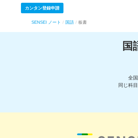
カンタン登録申請
SENSEI ノート
国語
板書
国
全国
同じ科目