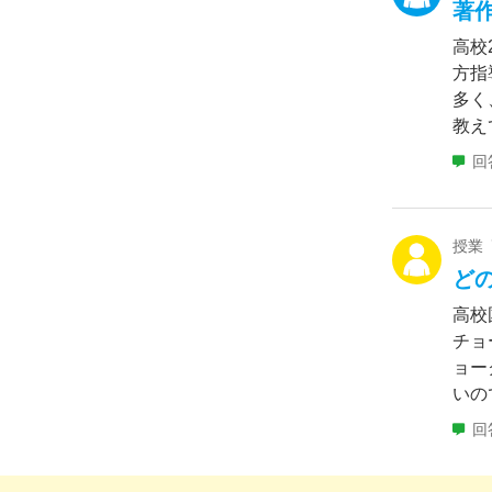
著
高校
方指
多く
教え
回
授業
ど
高校
チョ
ョー
いの
回