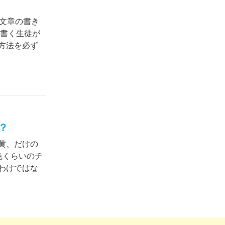
文章の書き
に書く生徒が
方法を必ず
？
黄、だけの
色くらいのチ
わけではな