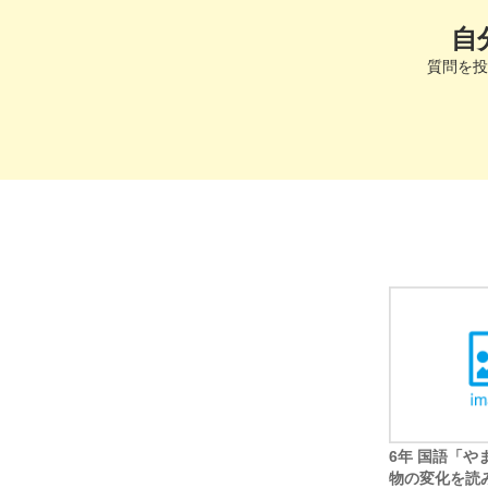
自
質問を投
6年 国語「や
物の変化を読