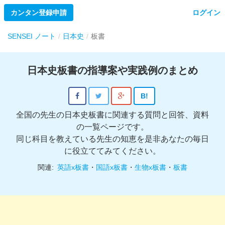
カンタン登録申請
ログイン
SENSEI ノート
日本史
板書
日本史板書の指導案や実践例のまとめ
B!
全国の先生の日本史板書に関連する質問と回答、資料
の一覧ページです。
同じ科目を教えている先生の知恵を是非あなたの毎日
に役立ててみてください。
関連:
英語x板書
・
国語x板書
・
生物x板書
・
板書