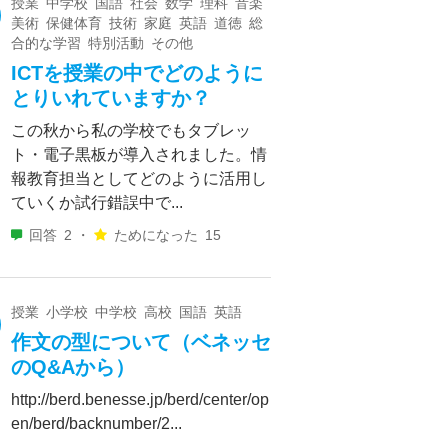
授業 中学校 国語 社会 数学 理科 音楽
美術 保健体育 技術 家庭 英語 道徳 総
合的な学習 特別活動 その他
ICTを授業の中でどのように
とりいれていますか？
この秋から私の学校でもタブレッ
ト・電子黒板が導入されました。情
報教育担当としてどのように活用し
ていくか試行錯誤中で...
回答
2 ・
ためになった
15
授業 小学校 中学校 高校 国語 英語
作文の型について（ベネッセ
のQ&Aから）
http://berd.benesse.jp/berd/center/op
en/berd/backnumber/2...