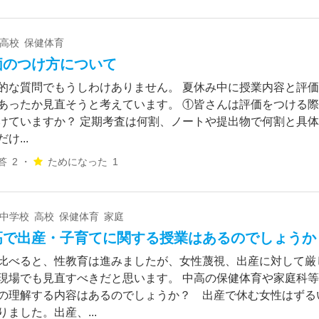
 高校 保健体育
価のつけ方について
的な質問でもうしわけありません。 夏休み中に授業内容と評
あったか見直そうと考えています。 ①皆さんは評価をつける
けていますか？ 定期考査は何割、ノートや提出物で何割と具
け...
答
2 ・
ためになった
1
 中学校 高校 保健体育 家庭
高で出産・子育てに関する授業はあるのでしょうか
比べると、性教育は進みましたが、女性蔑視、出産に対して厳
現場でも見直すべきだと思います。 中高の保健体育や家庭科
の理解する内容はあるのでしょうか？ 出産で休む女性はずる
りました。出産、...