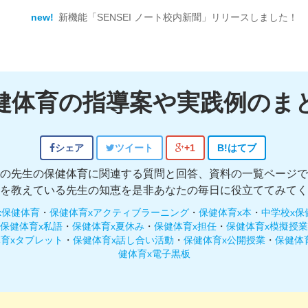
new!
新機能「SENSEI ノート校内新聞」リリースしました！
健体育の指導案や実践例のま
シェア
ツイート
+1
B!
はてブ
の先生の保健体育に関連する質問と回答、資料の一覧ページで
を教えている先生の知恵を是非あなたの毎日に役立ててみてく
x保健体育
・
保健体育xアクティブラーニング
・
保健体育x本
・
中学校x保
保健体育x私語
・
保健体育x夏休み
・
保健体育x担任
・
保健体育x模擬授業
育xタブレット
・
保健体育x話し合い活動
・
保健体育x公開授業
・
保健体
健体育x電子黒板