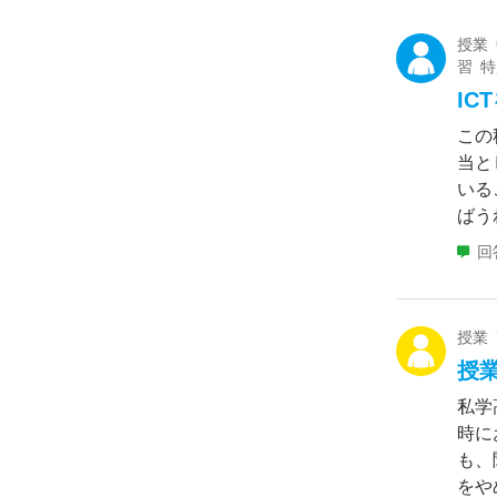
授業
習 
I
この
当と
いる
ばう
回
授業
授
私学
時に
も、
をや