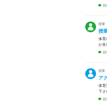
回
授業
授
体育
か良
回
授業
ア
体育
下さ
回