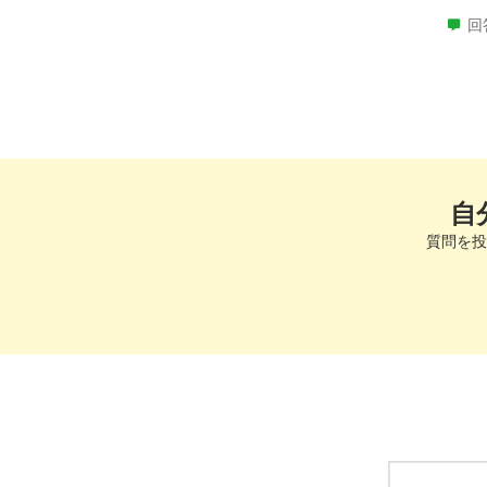
回
自
質問を投