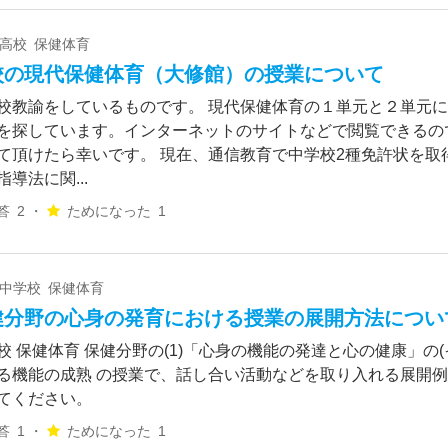
 高校 保健体育
校の現代保健体育（大修館）の授業について
校教諭をしているものです。 現代保健体育の１単元と２単元
を探しています。インターネットのサイトなどで閲覧できるの
て頂けたら幸いです。 現在、通信教育で中学校2種免許状を取
指導法に関...
答
2 ・
ためになった
1
 中学校 保健体育
健分野の心身の発育における授業の展開方法につい
校 保健体育 保健分野の(1)「心身の機能の発達と心の健康」の(
る機能の成熟 の授業で、話し合い活動などを取り入れる展開
てください。
答
1 ・
ためになった
1