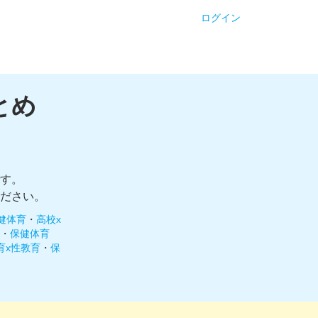
ログイン
とめ
す。
ださい。
健体育
・
高校x
・
保健体育
育x性教育
・
保