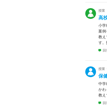
授業
高
小学
案例
教え
す。
回
授業
保
中学
かわ
教え
回