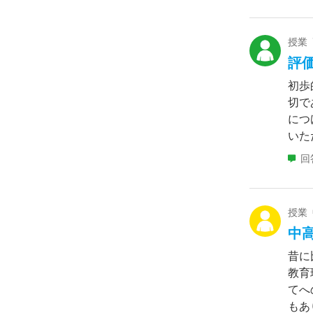
授業
評
初歩
切で
につ
いただ
回
授業
中
昔に
教育
てへ
もあ