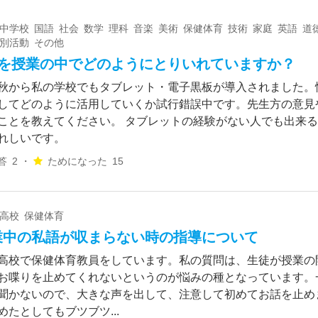
 中学校 国語 社会 数学 理科 音楽 美術 保健体育 技術 家庭 英語 道
特別活動 その他
CTを授業の中でどのようにとりいれていますか？
秋から私の学校でもタブレット・電子黒板が導入されました。
してどのように活用していくか試行錯誤中です。先生方の意見
ことを教えてください。 タブレットの経験がない人でも出来
れしいです。
答
2 ・
ためになった
15
 高校 保健体育
業中の私語が収まらない時の指導について
高校で保健体育教員をしています。私の質問は、生徒が授業の
お喋りを止めてくれないというのが悩みの種となっています。
聞かないので、大きな声を出して、注意して初めてお話を止め
めたとしてもブツブツ...