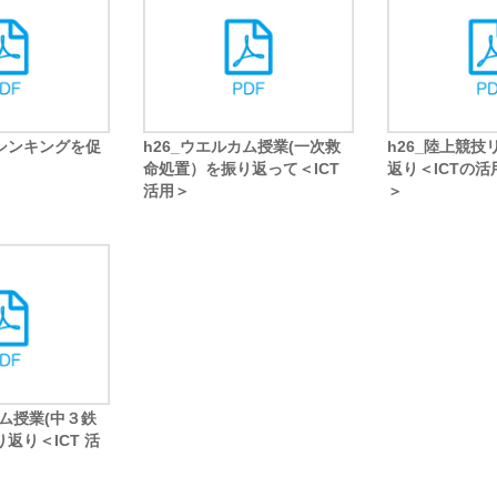
シンキングを促
h26_ウエルカム授業(一次救
h26_陸上競
命処置）を振り返って＜ICT
返り＜ICTの
活用＞
＞
PDF
PDF
カム授業(中３鉄
返り＜ICT 活