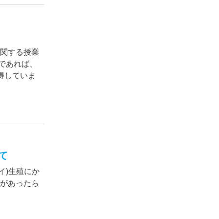
に関する授業
であれば、
得していま
て
イ)生殖にか
例があったら