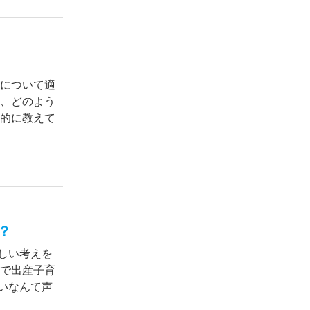
価について適
際、どのよう
体的に教えて
？
しい考えを
等で出産子育
いなんて声