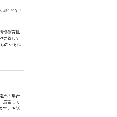
徳 総合的な学
情報教育担
や実践して
るものがあれ
開始の集合
一度言って
ます。お話