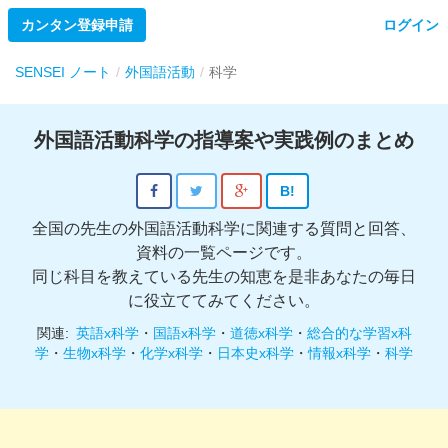
カンタン登録申請
ログイン
SENSEI ノート
外国語活動
科学
外国語活動科学の指導案や実践例のまとめ
B!
全国の先生の外国語活動科学に関連する質問と回答、
資料の一覧ページです。
同じ科目を教えている先生の知恵を是非あなたの毎日
に役立ててみてください。
関連:
英語x科学
・
国語x科学
・
道徳x科学
・
総合的な学習x科
学
・
生物x科学
・
化学x科学
・
日本史x科学
・
情報x科学
・
科学