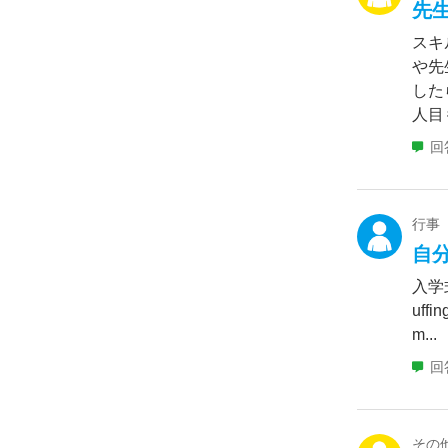
先
スキ
や先
した
人目も
回
行事
自
入学
uffi
m...
回
その