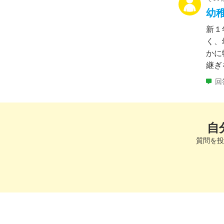
幼
新１
く、
かに
継ぎ
回
自
質問を投