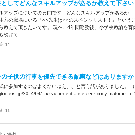
生としてどんなスキルアップがあるか教えて下さい
ルアップについての質問です。どんなスキルアップがあるか、
生方の職場にいる『○○先生は○○のスペシャリスト！』という
ら教えて頂きたいです。 現在、4年間勤務後、小学校教諭を育
続けて...
答
14
分の子供の行事を優先できる配慮などはありますか
式に参加するのはよくないねえ、、と言う話がありました。 （http:
ngtonpost.jp/2014/04/15/teacher-entrance-ceremony-matome_n_
答
11
他 小学校