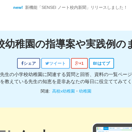
new!
新機能「SENSEI ノート校内新聞」リリースしました！
校幼稚園の指導案や実践例の
シェア
ツイート
+1
B!
はてブ
先生の小学校幼稚園に関連する質問と回答、資料の一覧ページ
を教えている先生の知恵を是非あなたの毎日に役立ててみてく
関連:
高校x幼稚園
・
幼稚園