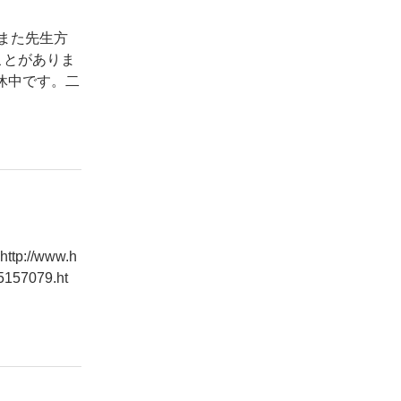
また先生方
ことがありま
休中です。二
//www.h
5157079.ht