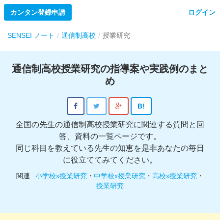
カンタン登録申請
ログイン
SENSEI ノート
通信制高校
授業研究
通信制高校授業研究の指導案や実践例のまと
め
B!
全国の先生の通信制高校授業研究に関連する質問と回
答、資料の一覧ページです。
同じ科目を教えている先生の知恵を是非あなたの毎日
に役立ててみてください。
関連:
小学校x授業研究
・
中学校x授業研究
・
高校x授業研究
・
授業研究