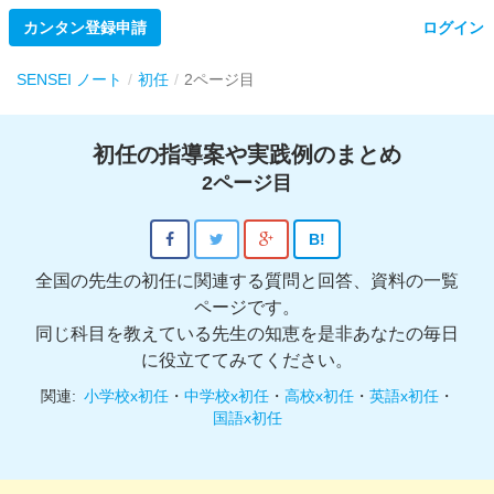
カンタン登録申請
ログイン
SENSEI ノート
初任
2ページ目
初任の指導案や実践例のまとめ
2ページ目
B!
全国の先生の初任に関連する質問と回答、資料の一覧
ページです。
同じ科目を教えている先生の知恵を是非あなたの毎日
に役立ててみてください。
関連:
小学校x初任
・
中学校x初任
・
高校x初任
・
英語x初任
・
国語x初任