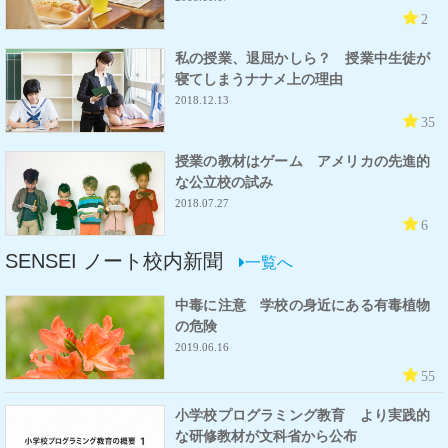
2
私の授業、退屈かしら？ 授業中生徒が
寝てしまうナナメ上の理由
2018.12.13
35
授業の教材はゲーム アメリカの先進的
な公立校の試み
2018.07.27
6
SENSEI ノート校内新聞
一覧へ
中毒に注意 学校の身近にある有毒植物
の危険
2019.06.16
55
小学校プログラミング教育 より実践的
な研修教材が文科省から公布