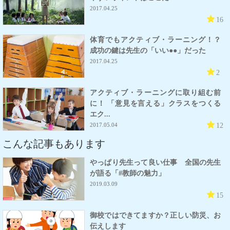
2017.04.25
16
体育でもアクティブ・ラーニング！？
成功の鍵は先生の「いい●●」だった
2017.04.25
2
アクティブ・ラーニングに取り組む前
に！ 「意見を言える」クラスをつくる
エク...
12
2017.05.04
こんな記事もあります
やっぱり先生って良い仕事 全国の先生
が語る「#教師の魅力」
2019.03.09
15
御校ではできてますか？正しい防災、お
伝えします