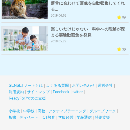
蓋骨に合わせて画像を自動収集してくれ
る...
2019.06.02
56
楽しいだけじゃない 科学への理解が深
まる実験動画集を発見
2019.05.29
38
SENSEI ノートとは
よくある質問
お問い合わせ
運営会社
利用規約
サイトマップ
Facebook
twitter
ReadyFor?でのご支援
小学校
中学校
高校
アクティブラーニング
グループワーク
板書
ディベート
ICT教育
学級経営
学級通信
特別支援