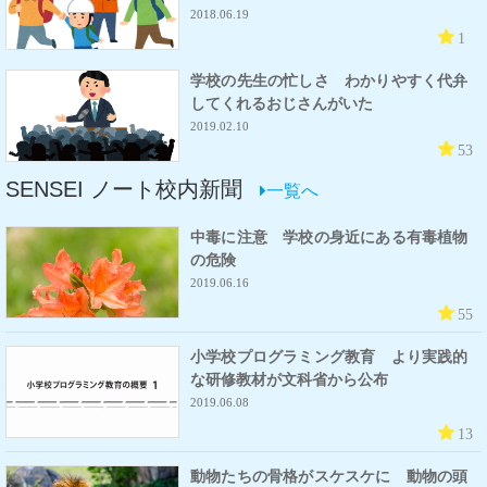
2018.06.19
1
学校の先生の忙しさ わかりやすく代弁
してくれるおじさんがいた
2019.02.10
53
SENSEI ノート校内新聞
一覧へ
中毒に注意 学校の身近にある有毒植物
の危険
2019.06.16
55
小学校プログラミング教育 より実践的
な研修教材が文科省から公布
2019.06.08
13
動物たちの骨格がスケスケに 動物の頭