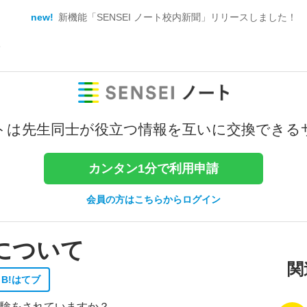
new!
新機能「SENSEI ノート校内新聞」リリースしました！
て
トは
先生同士が役立つ情報を
互いに交換できる
カンタン1分で利用申請
会員の方はこちらからログイン
について
関
B!
はてブ
験をされていますか？