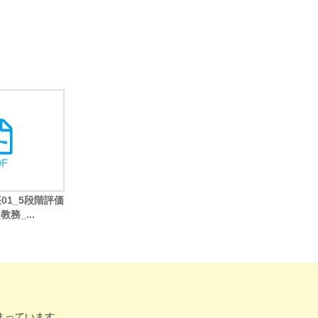
座01_5段階評価
務_...
まっています。