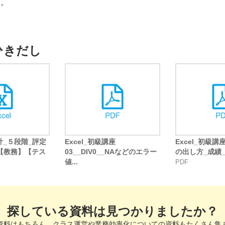
す。
ひきだし
集計_５段階_評定
Excel_初級講座
Excel_初級講
【教務】【テス
03__DIV0__NAなどのエラー
の出し方_成績_教
値...
PDF
PDF
探している資料は見つかりましたか？
資料はもちろん、クラス運営や業務効率化についての資料もたくさん集