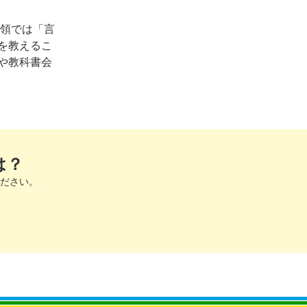
領では「言
を教えるこ
や教科書会
は？
ださい。