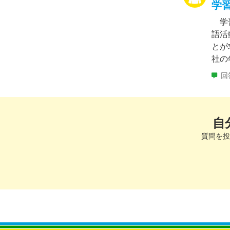
学
学習
語活
とが
社の
回
自
質問を投