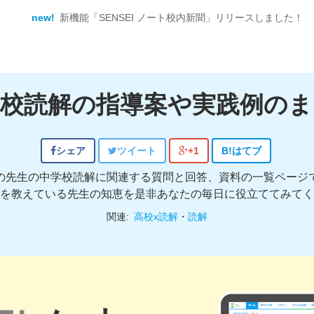
new!
新機能「SENSEI ノート校内新聞」リリースしました！
学校読解の指導案や実践例のま
シェア
ツイート
+1
B!
はてブ
の先生の中学校読解に関連する質問と回答、資料の一覧ページ
を教えている先生の知恵を是非あなたの毎日に役立ててみてく
関連:
高校x読解
・
読解