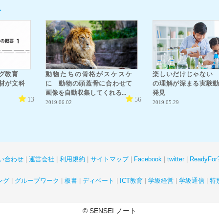
へ
ング教育
動物たちの骨格がスケスケ
楽しいだけじゃない
材が文科
に 動物の頭蓋骨に合わせて
の理解が深まる実験
画像を自動収集してくれる...
発見
13
56
2019.06.02
2019.05.29
い合わせ
運営会社
利用規約
サイトマップ
Facebook
twitter
ReadyF
ング
グループワーク
板書
ディベート
ICT教育
学級経営
学級通信
特
© SENSEI ノート