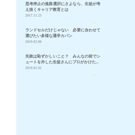
思考停止の進路選択にさよなら、生徒が考
え抜くキャリア教育とは
2017.11.23
3
ランドセルだけじゃない 必要に合わせて
選びたい多様な通学カバン
2019.02.06
5
失敗は恥ずかしいこと？ みんなの前でシ
ュートを外した生徒さんにプロがかけた...
2019.02.02
50