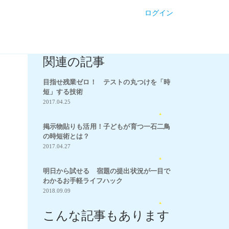
ログイン
関連の記事
目指せ残業ゼロ！ テストの丸つけを「時
短」する技術
2017.04.25
31
掲示物貼りも活用！子どもが育つ一石二鳥
の時短術とは？
2017.04.27
19
明日から試せる 宿題の提出状況が一目で
わかるお手軽ライフハック
2018.09.09
16
こんな記事もあります