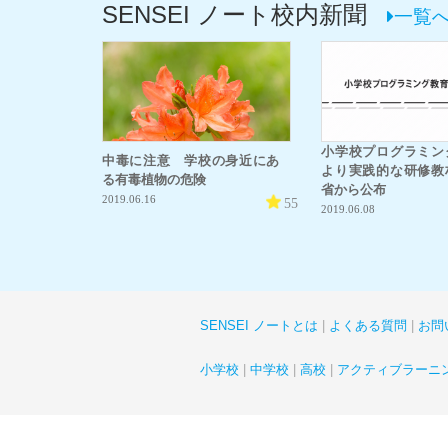
SENSEI ノート校内新聞
一覧
小学校プログラミ
中毒に注意 学校の身近にあ
より実践的な研修教
る有毒植物の危険
省から公布
2019.06.16
55
2019.06.08
SENSEI ノートとは
よくある質問
お問
小学校
中学校
高校
アクティブラーニ