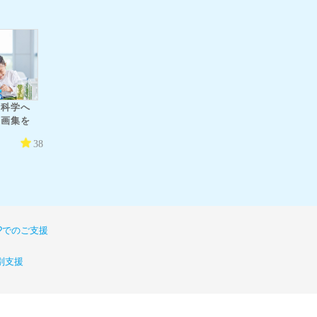
 科学へ
動画集を
38
or?でのご支援
別支援