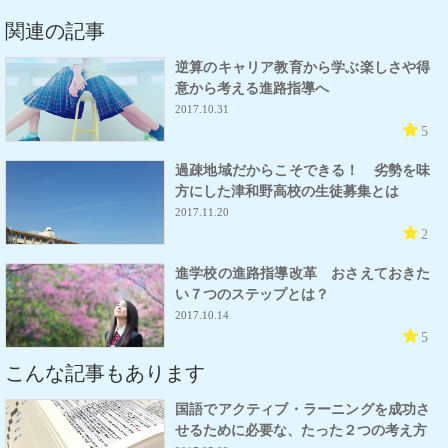
関連の記事
逆算のキャリア教育から学ぶ楽しさや得
意から考える進路指導へ
2017.10.31
5
過疎地域だからこそできる！ 劣勢を味
方にした津和野高校の生徒募集とは
2017.11.20
2
進学校の進路指導改革 おさえておきた
い７つのステップとは？
2017.10.14
5
こんな記事もあります
国語でアクティブ・ラーニングを成功さ
せるために必要な、たった２つの考え方