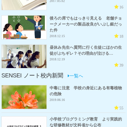
2017.05.02
16
後ろの席でもはっきり見える 老舗チョ
ークメーカーの製品改良がいぶし銀だっ
た件
18
2018.12.15
昼休み先生へ質問に行く生徒にほかの生
徒がぶちギレ？その理由が泣ける…
2018.12.19
39
SENSEI ノート校内新聞
一覧へ
中毒に注意 学校の身近にある有毒植物
の危険
2019.06.16
55
小学校プログラミング教育 より実践的
な研修教材が文科省から公布