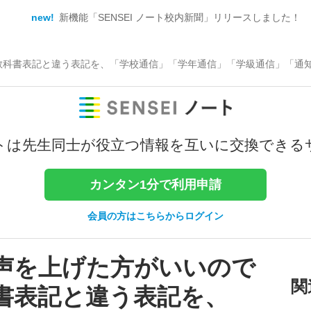
new!
新機能「SENSEI ノート校内新聞」リリースしました！
教科書表記と違う表記を、「学校通信」「学年通信」「学級通信」「通
トは
先生同士が役立つ情報を
互いに交換できる
カンタン1分で利用申請
会員の方はこちらからログイン
声を上げた方がいいので
関
書表記と違う表記を、