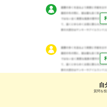
自
質問を投