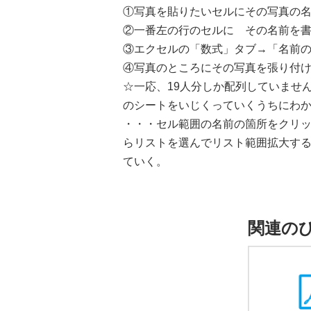
①写真を貼りたいセルにその写真の
②一番左の行のセルに その名前を
③エクセルの「数式」タブ→「名前
④写真のところにその写真を張り付
☆一応、19人分しか配列していませ
のシートをいじくっていくうちにわ
・・・セル範囲の名前の箇所をクリ
らリストを選んでリスト範囲拡大す
ていく。
関連の