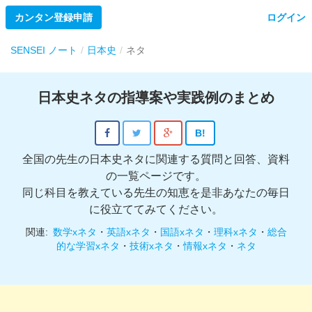
カンタン登録申請
ログイン
SENSEI ノート
日本史
ネタ
日本史ネタの指導案や実践例のまとめ
B!
全国の先生の日本史ネタに関連する質問と回答、資料
の一覧ページです。
同じ科目を教えている先生の知恵を是非あなたの毎日
に役立ててみてください。
関連:
数学xネタ
・
英語xネタ
・
国語xネタ
・
理科xネタ
・
総合
的な学習xネタ
・
技術xネタ
・
情報xネタ
・
ネタ