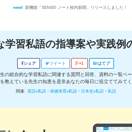
new!
新機能「SENSEI ノート校内新聞」リリースしました！
な学習私語の指導案や実践例
シェア
ツイート
+1
B!
はてブ
生の総合的な学習私語に関連する質問と回答、資料の一覧ペー
を教えている先生の知恵を是非あなたの毎日に役立ててみてく
関連:
英語x私語
・
保健体育x私語
・
日本史x私語
・
私語