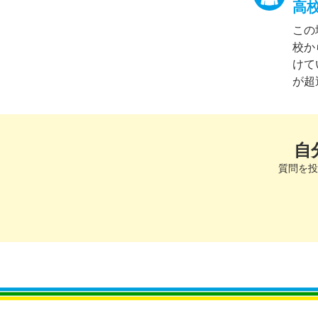
高
この
校か
けて
が超過
自
質問を投