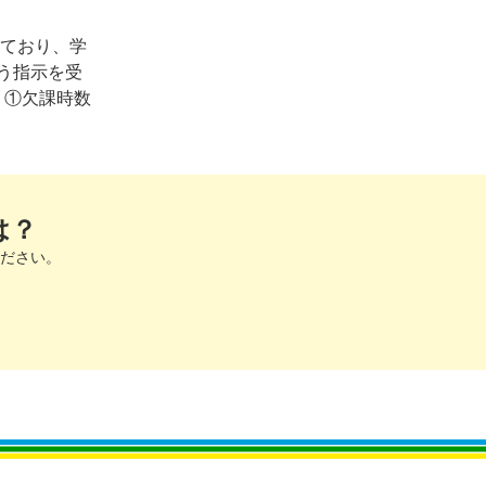
しており、学
う指示を受
 ①欠課時数
は？
ださい。