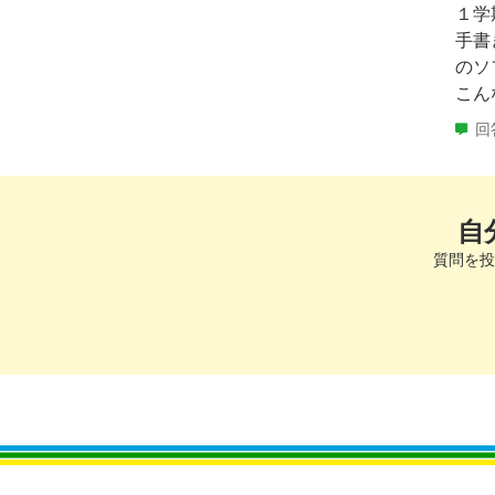
１学
手書
のソ
こん
回
自
質問を投