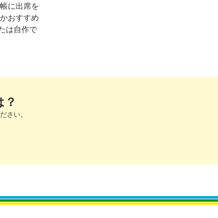
魔帳に出席を
何かおすすめ
たは自作で
は？
ださい。