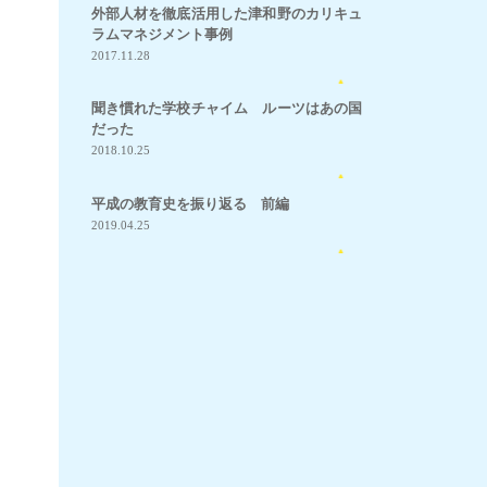
外部人材を徹底活用した津和野のカリキュ
ラムマネジメント事例
2017.11.28
1
聞き慣れた学校チャイム ルーツはあの国
だった
2018.10.25
1
平成の教育史を振り返る 前編
2019.04.25
14