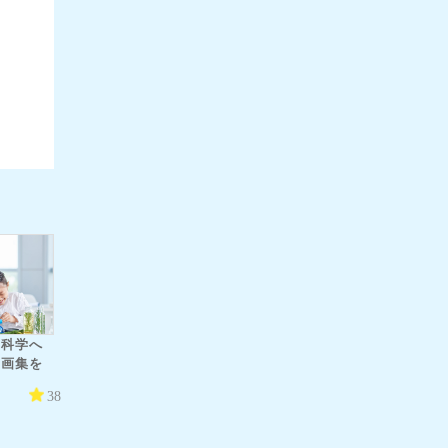
 科学へ
動画集を
38