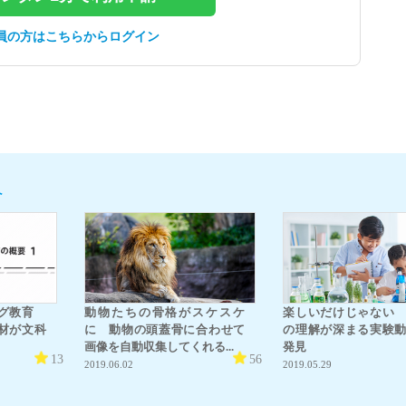
員の方はこちらからログイン
へ
ング教育
動物たちの骨格がスケスケ
楽しいだけじゃない
材が文科
に 動物の頭蓋骨に合わせて
の理解が深まる実験
画像を自動収集してくれる...
発見
13
56
2019.06.02
2019.05.29